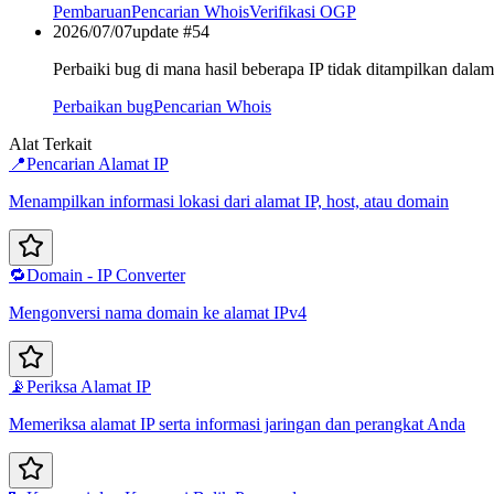
Pembaruan
Pencarian Whois
Verifikasi OGP
2026/07/07
update #
54
Perbaiki bug di mana hasil beberapa IP tidak ditampilkan dala
Perbaikan bug
Pencarian Whois
Alat Terkait
📍
Pencarian Alamat IP
Menampilkan informasi lokasi dari alamat IP, host, atau domain
🔁
Domain - IP Converter
Mengonversi nama domain ke alamat IPv4
📡
Periksa Alamat IP
Memeriksa alamat IP serta informasi jaringan dan perangkat Anda