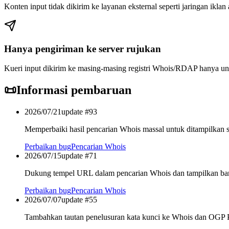
Konten input tidak dikirim ke layanan eksternal seperti jaringan iklan 
Hanya pengiriman ke server rujukan
Kueri input dikirim ke masing-masing registri Whois/RDAP hanya unt
📜
Informasi pembaruan
2026/07/21
update #
93
Memperbaiki hasil pencarian Whois massal untuk ditampilkan s
Perbaikan bug
Pencarian Whois
2026/07/15
update #
71
Dukung tempel URL dalam pencarian Whois dan tampilkan bari
Perbaikan bug
Pencarian Whois
2026/07/07
update #
55
Tambahkan tautan penelusuran kata kunci ke Whois dan OGP 