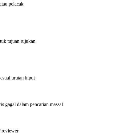
atau pelacak.
uk tujuan rujukan.
esuai urutan input
s gagal dalam pencarian massal
Previewer