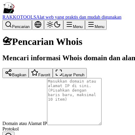
RAKKOTOOLS
Alat web yang praktis dan mudah digunakan
Pencarian
Menu
Menu
📇
Pencarian Whois
Mencari informasi Whois domain dan ala
Bagikan
Favorit
Layar Penuh
Domain atau Alamat IP
Protokol