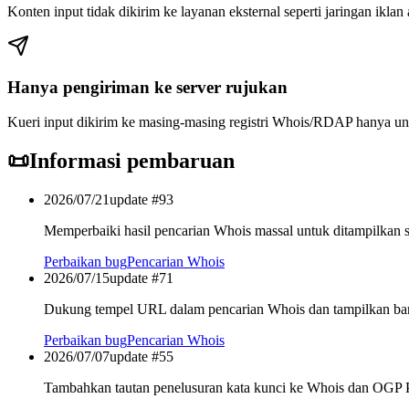
Konten input tidak dikirim ke layanan eksternal seperti jaringan iklan 
Hanya pengiriman ke server rujukan
Kueri input dikirim ke masing-masing registri Whois/RDAP hanya unt
📜
Informasi pembaruan
2026/07/21
update #
93
Memperbaiki hasil pencarian Whois massal untuk ditampilkan s
Perbaikan bug
Pencarian Whois
2026/07/15
update #
71
Dukung tempel URL dalam pencarian Whois dan tampilkan bari
Perbaikan bug
Pencarian Whois
2026/07/07
update #
55
Tambahkan tautan penelusuran kata kunci ke Whois dan OGP 