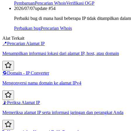
Pembaruan
Pencarian Whois
Verifikasi OGP
2026/07/07
update #
54
Perbaiki bug di mana hasil beberapa IP tidak ditampilkan dala
Perbaikan bug
Pencarian Whois
Alat Terkait
📍
Pencarian Alamat IP
Menampilkan informasi lokasi dari alamat IP, host, atau domain
🔁
Domain - IP Converter
Mengonversi nama domain ke alamat IPv4
📡
Periksa Alamat IP
Memeriksa alamat IP serta informasi jaringan dan perangkat Anda