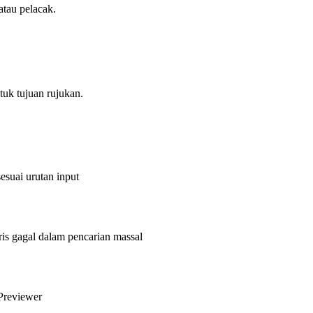
atau pelacak.
uk tujuan rujukan.
esuai urutan input
s gagal dalam pencarian massal
Previewer