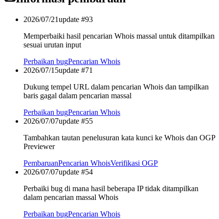
2026/07/21
update #
93
Memperbaiki hasil pencarian Whois massal untuk ditampilkan
sesuai urutan input
Perbaikan bug
Pencarian Whois
2026/07/15
update #
71
Dukung tempel URL dalam pencarian Whois dan tampilkan
baris gagal dalam pencarian massal
Perbaikan bug
Pencarian Whois
2026/07/07
update #
55
Tambahkan tautan penelusuran kata kunci ke Whois dan OGP
Previewer
Pembaruan
Pencarian Whois
Verifikasi OGP
2026/07/07
update #
54
Perbaiki bug di mana hasil beberapa IP tidak ditampilkan
dalam pencarian massal Whois
Perbaikan bug
Pencarian Whois