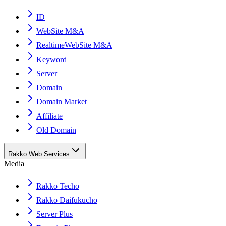
ID
WebSite M&A
RealtimeWebSite M&A
Keyword
Server
Domain
Domain Market
Affiliate
Old Domain
Rakko Web Services
Media
Rakko Techo
Rakko Daifukucho
Server Plus