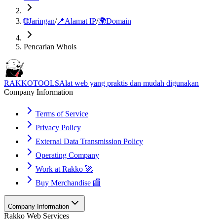
🌐
Jaringan
/
📍
Alamat IP
/
🌍
Domain
Pencarian Whois
RAKKOTOOLS
Alat web yang praktis dan mudah digunakan
Company Information
Terms of Service
Privacy Policy
External Data Transmission Policy
Operating Company
Work at Rakko 🚀
Buy Merchandise 🏬
Company Information
Rakko Web Services