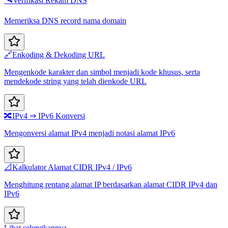
🛰️
Verifikasi Rekam DNS
Memeriksa DNS record nama domain
🔗
Enkoding & Dekoding URL
Mengenkode karakter dan simbol menjadi kode khusus, serta
mendekode string yang telah dienkode URL
🔀
IPv4 ⇒ IPv6 Konversi
Mengonversi alamat IPv4 menjadi notasi alamat IPv6
📐
Kalkulator Alamat CIDR IPv4 / IPv6
Menghitung rentang alamat IP berdasarkan alamat CIDR IPv4 dan
IPv6
Lihat selengkapnya