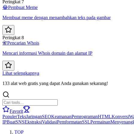
Peringkat 7
😂
Pembuat Meme
Membuat meme dengan menambahkan teks pada gambar
Peringkat 8
📇
Pencarian Whois
Mencari informasi Whois domain dan alamat IP
Lihat selengkapnya
133 alat web gratis yang dapat Anda gunakan sekarang!
Favorit
Populer
Teks
Jaringan
SEO
Keamanan
Pemrograman
HTML
Konversi
Wa
IP
Buat
SNS
Ekstraksi
Validasi
Pemformatan
SSL
Permainan
Menyenang
TOP