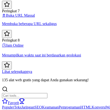
Peringkat 7
🚪
Buka URL Massal
Membuka beberapa URL sekaligus
Peringkat 8
🕒
Jam Online
Menampilkan waktu saat ini berdasarkan geolokasi
Lihat selengkapnya
135 alat web gratis yang dapat Anda gunakan sekarang!
Favorit
Populer
Teks
Jaringan
SEO
Keamanan
Pemrograman
HTML
Konversi
Wa