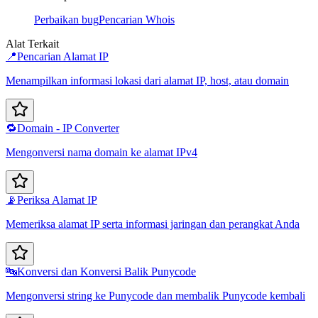
Perbaikan bug
Pencarian Whois
Alat Terkait
📍
Pencarian Alamat IP
Menampilkan informasi lokasi dari alamat IP, host, atau domain
🔁
Domain - IP Converter
Mengonversi nama domain ke alamat IPv4
📡
Periksa Alamat IP
Memeriksa alamat IP serta informasi jaringan dan perangkat Anda
🔤
Konversi dan Konversi Balik Punycode
Mengonversi string ke Punycode dan membalik Punycode kembali