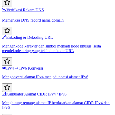
🛰️
Verifikasi Rekam DNS
Memeriksa DNS record nama domain
🔗
Enkoding & Dekoding URL
Mengenkode karakter dan simbol menjadi kode khusus, serta
mendekode string yang telah dienkode URL
🔀
IPv4 ⇒ IPv6 Konversi
Mengonversi alamat IPv4 menjadi notasi alamat IPv6
📐
Kalkulator Alamat CIDR IPv4 / IPv6
Menghitung rentang alamat IP berdasarkan alamat CIDR IPv4 dan
IPv6