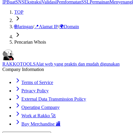
IP
Buat
SNS
Ekstraksi
Validasi
Pemformatan
SSL
Permainan
Menyenang
TOP
🌐
Jaringan
/
📍
Alamat IP
/
🌍
Domain
Pencarian Whois
RAKKOTOOLS
Alat web yang praktis dan mudah digunakan
Company Information
Terms of Service
Privacy Policy
External Data Transmission Policy
Operating Company
Work at Rakko 🚀
Buy Merchandise 🏬