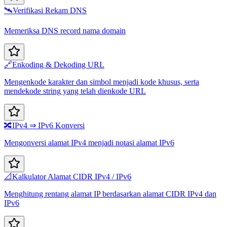
🛰️
Verifikasi Rekam DNS
Memeriksa DNS record nama domain
🔗
Enkoding & Dekoding URL
Mengenkode karakter dan simbol menjadi kode khusus, serta
mendekode string yang telah dienkode URL
🔀
IPv4 ⇒ IPv6 Konversi
Mengonversi alamat IPv4 menjadi notasi alamat IPv6
📐
Kalkulator Alamat CIDR IPv4 / IPv6
Menghitung rentang alamat IP berdasarkan alamat CIDR IPv4 dan
IPv6