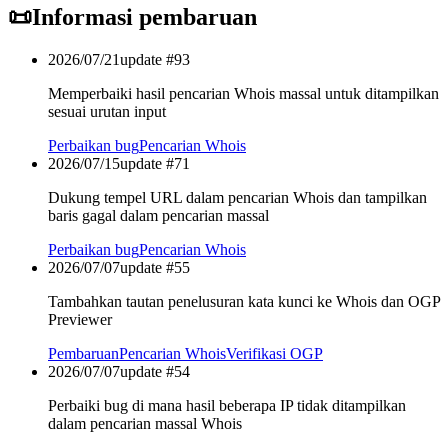
📜
Informasi pembaruan
2026/07/21
update #
93
Memperbaiki hasil pencarian Whois massal untuk ditampilkan
sesuai urutan input
Perbaikan bug
Pencarian Whois
2026/07/15
update #
71
Dukung tempel URL dalam pencarian Whois dan tampilkan
baris gagal dalam pencarian massal
Perbaikan bug
Pencarian Whois
2026/07/07
update #
55
Tambahkan tautan penelusuran kata kunci ke Whois dan OGP
Previewer
Pembaruan
Pencarian Whois
Verifikasi OGP
2026/07/07
update #
54
Perbaiki bug di mana hasil beberapa IP tidak ditampilkan
dalam pencarian massal Whois