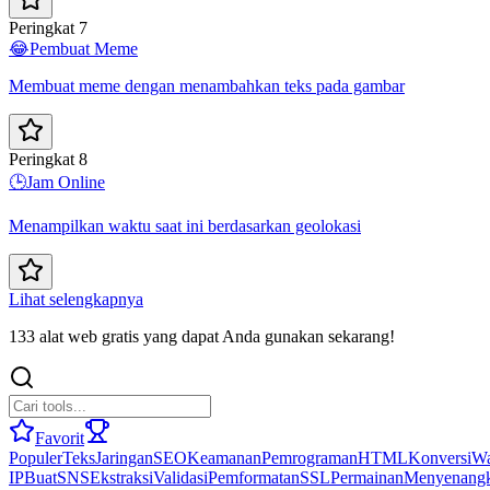
Peringkat 7
😂
Pembuat Meme
Membuat meme dengan menambahkan teks pada gambar
Peringkat 8
🕒
Jam Online
Menampilkan waktu saat ini berdasarkan geolokasi
Lihat selengkapnya
133 alat web gratis yang dapat Anda gunakan sekarang!
Favorit
Populer
Teks
Jaringan
SEO
Keamanan
Pemrograman
HTML
Konversi
Wa
IP
Buat
SNS
Ekstraksi
Validasi
Pemformatan
SSL
Permainan
Menyenang