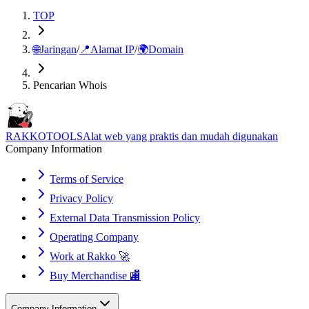
TOP
🌐
Jaringan
/
📍
Alamat IP
/
🌍
Domain
Pencarian Whois
RAKKOTOOLS
Alat web yang praktis dan mudah digunakan
Company Information
Terms of Service
Privacy Policy
External Data Transmission Policy
Operating Company
Work at Rakko 🚀
Buy Merchandise 🏬
Company Information