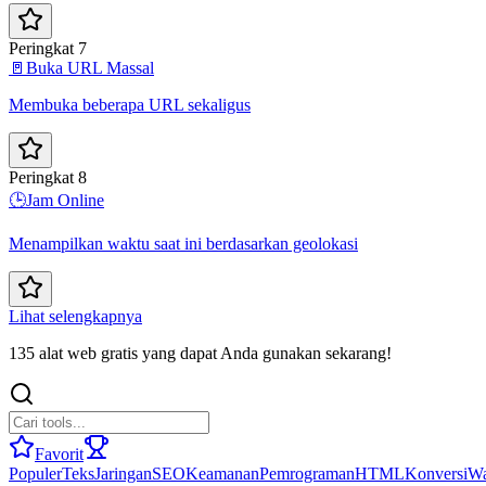
Peringkat 7
🚪
Buka URL Massal
Membuka beberapa URL sekaligus
Peringkat 8
🕒
Jam Online
Menampilkan waktu saat ini berdasarkan geolokasi
Lihat selengkapnya
135 alat web gratis yang dapat Anda gunakan sekarang!
Favorit
Populer
Teks
Jaringan
SEO
Keamanan
Pemrograman
HTML
Konversi
Wa