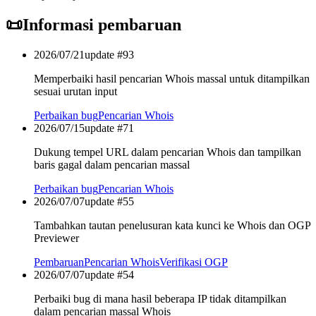
📜
Informasi pembaruan
2026/07/21
update #
93
Memperbaiki hasil pencarian Whois massal untuk ditampilkan
sesuai urutan input
Perbaikan bug
Pencarian Whois
2026/07/15
update #
71
Dukung tempel URL dalam pencarian Whois dan tampilkan
baris gagal dalam pencarian massal
Perbaikan bug
Pencarian Whois
2026/07/07
update #
55
Tambahkan tautan penelusuran kata kunci ke Whois dan OGP
Previewer
Pembaruan
Pencarian Whois
Verifikasi OGP
2026/07/07
update #
54
Perbaiki bug di mana hasil beberapa IP tidak ditampilkan
dalam pencarian massal Whois