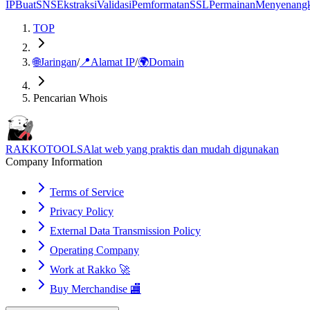
IP
Buat
SNS
Ekstraksi
Validasi
Pemformatan
SSL
Permainan
Menyenang
TOP
🌐
Jaringan
/
📍
Alamat IP
/
🌍
Domain
Pencarian Whois
RAKKOTOOLS
Alat web yang praktis dan mudah digunakan
Company Information
Terms of Service
Privacy Policy
External Data Transmission Policy
Operating Company
Work at Rakko 🚀
Buy Merchandise 🏬