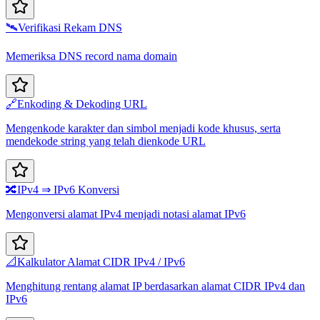
🛰️
Verifikasi Rekam DNS
Memeriksa DNS record nama domain
🔗
Enkoding & Dekoding URL
Mengenkode karakter dan simbol menjadi kode khusus, serta
mendekode string yang telah dienkode URL
🔀
IPv4 ⇒ IPv6 Konversi
Mengonversi alamat IPv4 menjadi notasi alamat IPv6
📐
Kalkulator Alamat CIDR IPv4 / IPv6
Menghitung rentang alamat IP berdasarkan alamat CIDR IPv4 dan
IPv6