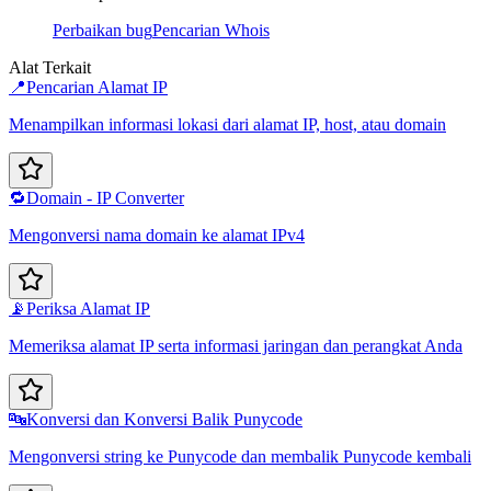
Perbaikan bug
Pencarian Whois
Alat Terkait
📍
Pencarian Alamat IP
Menampilkan informasi lokasi dari alamat IP, host, atau domain
🔁
Domain - IP Converter
Mengonversi nama domain ke alamat IPv4
📡
Periksa Alamat IP
Memeriksa alamat IP serta informasi jaringan dan perangkat Anda
🔤
Konversi dan Konversi Balik Punycode
Mengonversi string ke Punycode dan membalik Punycode kembali