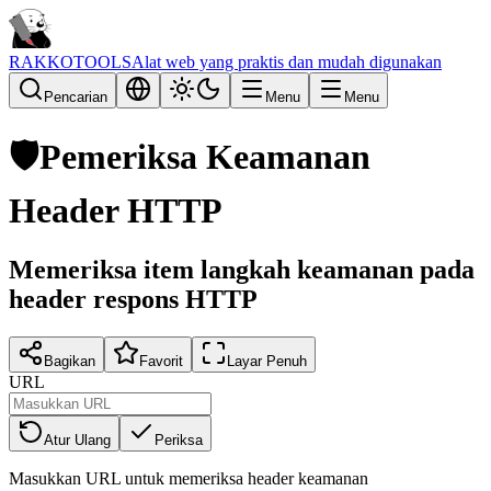
RAKKOTOOLS
Alat web yang praktis dan mudah digunakan
Pencarian
Menu
Menu
🛡️
Pemeriksa Keamanan
Header HTTP
Memeriksa item langkah keamanan pada
header respons HTTP
Bagikan
Favorit
Layar Penuh
URL
Atur Ulang
Periksa
Masukkan URL untuk memeriksa header keamanan