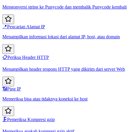
Mengonversi string ke Punycode dan membalik Punycode kembali
📍
Pencarian Alamat IP
Menampilkan informasi lokasi dari alamat IP, host, atau domain
📋
Periksa Header HTTP
Menampilkan header respons HTTP yang dikirim dari server Web
📶
Ping IP
Memeriksa bisa atau tidaknya koneksi ke host
🗜️
Pemeriksa Kompresi gzip
Memeriksa apakah kompresi gzip aktif