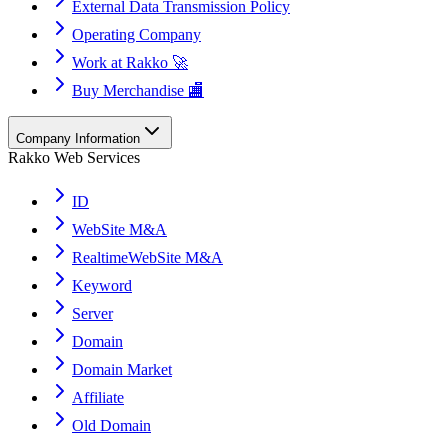
External Data Transmission Policy
Operating Company
Work at Rakko 🚀
Buy Merchandise 🏬
Company Information
Rakko Web Services
ID
WebSite M&A
RealtimeWebSite M&A
Keyword
Server
Domain
Domain Market
Affiliate
Old Domain