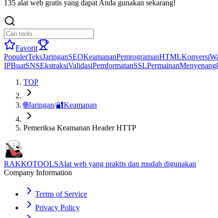
135 alat web gratis yang dapat Anda gunakan sekarang!
Favorit
Populer
Teks
Jaringan
SEO
Keamanan
Pemrograman
HTML
Konversi
Wa
IP
Buat
SNS
Ekstraksi
Validasi
Pemformatan
SSL
Permainan
Menyenang
TOP
🌐
Jaringan
/
🔐
Keamanan
Pemeriksa Keamanan Header HTTP
RAKKOTOOLS
Alat web yang praktis dan mudah digunakan
Company Information
Terms of Service
Privacy Policy