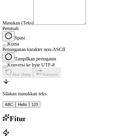
Masukan (Teks)
Pemisah
Spasi
Koma
Penanganan karakter non-ASCII
Tampilkan peringatan
Konversi ke byte UTF-8
Atur Ulang
Konversi
Silakan masukkan teks
ABC
Hello
123
Fitur