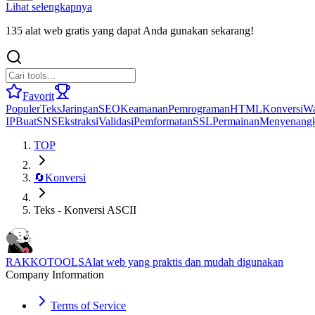
Lihat selengkapnya
135 alat web gratis yang dapat Anda gunakan sekarang!
Favorit
Populer
Teks
Jaringan
SEO
Keamanan
Pemrograman
HTML
Konversi
Wa
IP
Buat
SNS
Ekstraksi
Validasi
Pemformatan
SSL
Permainan
Menyenang
TOP
🔄
Konversi
Teks - Konversi ASCII
RAKKOTOOLS
Alat web yang praktis dan mudah digunakan
Company Information
Terms of Service