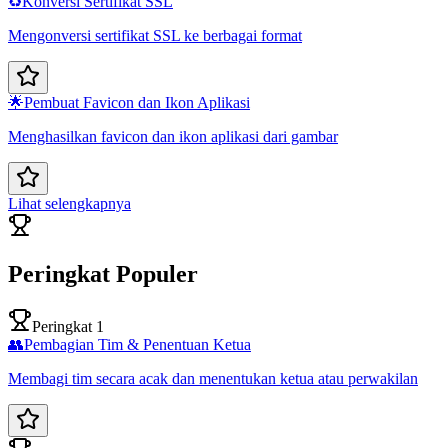
♻️
Konversi Sertifikat SSL
Mengonversi sertifikat SSL ke berbagai format
🌟
Pembuat Favicon dan Ikon Aplikasi
Menghasilkan favicon dan ikon aplikasi dari gambar
Lihat selengkapnya
Peringkat Populer
Peringkat 1
👥
Pembagian Tim & Penentuan Ketua
Membagi tim secara acak dan menentukan ketua atau perwakilan