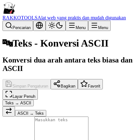
RAKKOTOOLS
Alat web yang praktis dan mudah digunakan
Pencarian
Menu
Menu
🔤
Teks - Konversi ASCII
Konversi dua arah antara teks biasa dan
ASCII
Simpan Pengaturan
Bagikan
Favorit
Layar Penuh
Teks → ASCII
ASCII → Teks